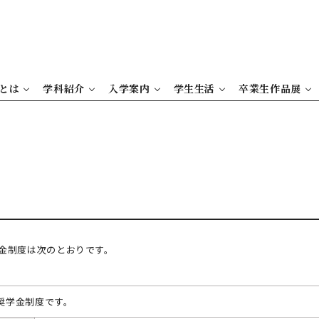
とは
学科紹介
入学案内
学生生活
卒業生作品展
金制度は次のとおりです。
奨学金制度です。