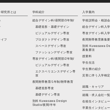
ン研究所とは
学科紹介
入学案内
み
総合デザイン科/昼間部/3年制/
学校説明会・相談
介
基礎造形・基礎デザイン
総合デザイン科入
ビジュアルデザイン専攻
専攻デザイン科入
ライフ
プロダクトデザイン専攻
夜間附帯教育募集
スペースデザイン専攻
別科 Kuwasawa Des
募集要項
ファッションデザイン専攻
授業料
専攻デザイン科/夜間部/2年制/
学生生活
ビジュアルデザイン専攻
学生寮の紹介
エクスペリエンスデザイン専
攻
災害に伴う入学検
夜間附帯教育/1年制/附帯教育
就職・キャリア
基礎造形専攻
基礎デザイン専攻
就職・求人会社一
別科 Kuwasawa Design
在校生インタビュ
Studio/夜間/半年
卒業生インタビュ