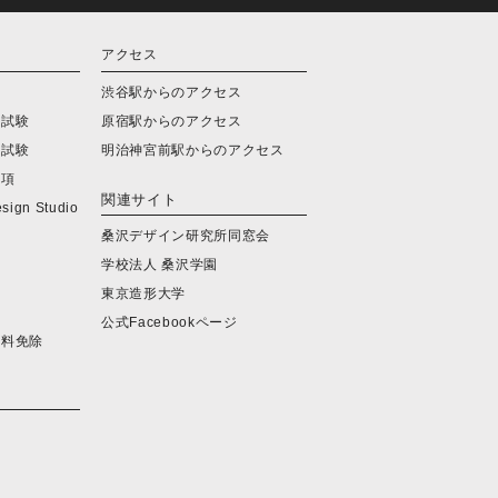
アクセス
会
渋谷駅からのアクセス
学試験
原宿駅からのアクセス
学試験
明治神宮前駅からのアクセス
要項
関連サイト
ign Studio
桑沢デザイン研究所同窓会
学校法人 桑沢学園
東京造形大学
公式Facebookページ
定料免除
覧
ー
ー