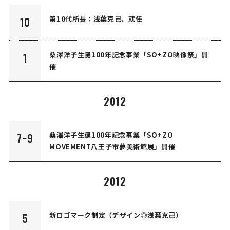
第10代所長：浅葉克己、就任
10
桑澤洋子生誕100年記念事業「SO+ZO映像祭」開
1
催
2012
桑澤洋子生誕100年記念事業「SO+ZO
7~9
MOVEMENT八王子市夢美術館展」開催
2012
新ロゴマーク制定（デザイン◎浅葉克己）
5