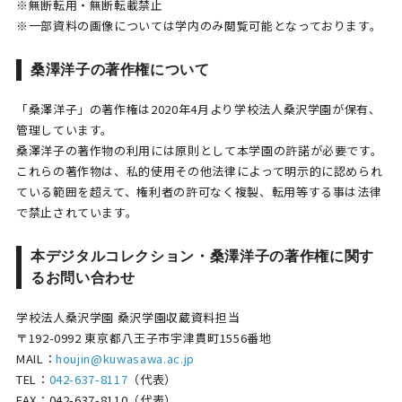
※無断転用・無断転載禁止
※一部資料の画像については学内のみ閲覧可能となっております。
桑澤洋子の著作権について
「桑澤洋子」の著作権は2020年4月より学校法人桑沢学園が保有、
管理しています。
桑澤洋子の著作物の利用には原則として本学園の許諾が必要です。
これらの著作物は、私的使用その他法律によって明示的に認められ
ている範囲を超えて、権利者の許可なく複製、転用等する事は法律
で禁止されています。
本デジタルコレクション・桑澤洋子の著作権に関す
るお問い合わせ
学校法人桑沢学園 桑沢学園収蔵資料担当
〒192-0992 東京都八王子市宇津貫町1556番地
MAIL：
houjin@kuwasawa.ac.jp
TEL：
042-637-8117
（代表）
FAX：042-637-8110（代表）