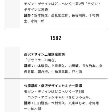
モダン・デザインはどこへいく―第2回「モダン・
デザインと装飾」
講師：
鈴木博之、高見堅志郎、長谷川堯、千村典
生、小野二郎
1982
桑沢デザイン土曜講座開講
「デザイナーの現在」
講師：
山本耀司、上條喬久、内田繁、長友啓典、倉
俣史朗、朝倉摂、小柏又三郎、戸村浩
公開講座・桑沢デザインセミナー開講
モダン・デザインはどこへいく―第3回
「ロシア・アヴァンギャルドをどうみるか」
講師：
山口勝弘、木村恒久、八束はじめ、小野雄
一、柏木博