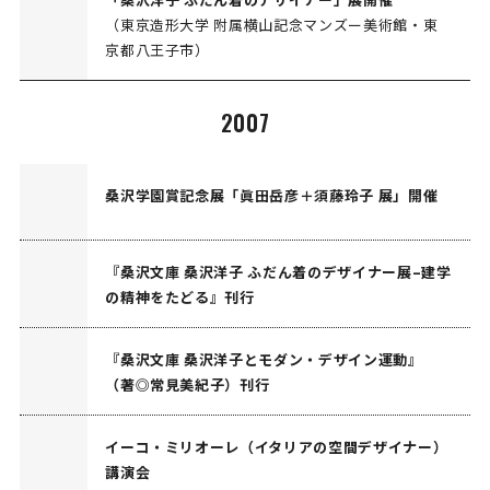
（東京造形大学 附属横山記念マンズー美術館・東
京都八王子市）
2007
桑沢学園賞記念展「眞田岳彦＋須藤玲子 展」開催
『桑沢文庫 桑沢洋子 ふだん着のデザイナー展–建学
の精神をたどる』刊行
『桑沢文庫 桑沢洋子とモダン・デザイン運動』
（著◎常見美紀子）刊行
イーコ・ミリオーレ（イタリアの空間デザイナー）
講演会