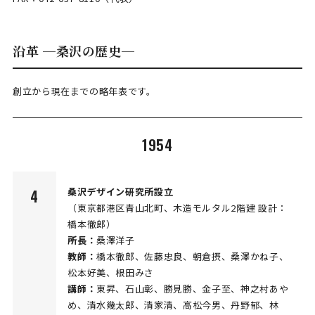
沿革 ─桑沢の歴史─
創立から現在までの略年表です。
1954
桑沢デザイン研究所設立
4
（東京都港区青山北町、木造モルタル2階建 設計：
橋本徹郎）
所長：
桑澤洋子
教師：
橋本徹郎、佐藤忠良、朝倉摂、桑澤かね子、
松本好美、根田みさ
講師：
東昇、石山彰、勝見勝、金子至、神之村あや
め、清水幾太郎、清家清、高松今男、丹野郁、林