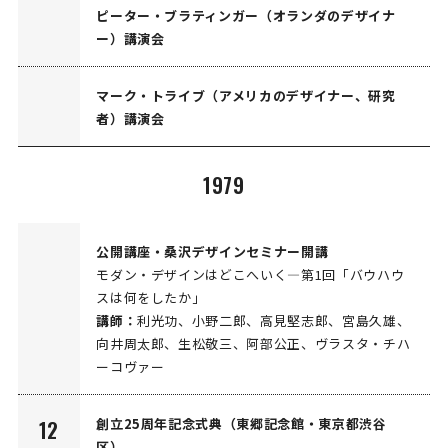
ピーター・ブラティンガー（オランダのデザイナ
ー）講演会
マーク・トライブ（アメリカのデザイナー、研究
者）講演会
1979
公開講座・桑沢デザインセミナー開講
モダン・デザインはどこへいく―第1回「バウハウ
スは何をしたか」
講師：
利光功、小野二郎、高見堅志郎、宮島久雄、
向井周太郎、生松敬三、阿部公正、ヴラスタ・チハ
ーコヴァー
創立25周年記念式典（東郷記念館・東京都渋谷
12
区）