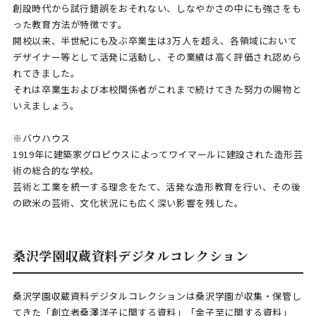
創設時代から試行錯誤をおそれない、しなやかさの中にも強さをも
った教育方法が特徴です。
開校以来、半世紀にも及ぶ卒業生は3万人を超え、各領域において
デザイナー等として活発に活動し、その業績は高く評価され認めら
れてきました。
それは卒業生および本校関係者がこれまで続けてきた努力の賜物と
いえましょう。
※バウハウス
1919年に建築家グロピウスによってワイマールに建設された造形芸
術の総合的な学校。
芸術と工業を統一する理念をたて、活発な造形教育を行い、その後
の欧米の芸術、文化状況にも広く深い影響を残した。
桑沢学園収蔵資料デジタルコレクション
桑沢学園収蔵資料デジタルコレクションは桑沢学園が収集・保管し
てきた「創立者桑澤洋子に関する資料」「金子至に関する資料」