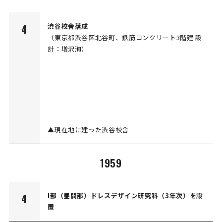
渋谷校舎落成
4
（東京都渋谷区北谷町、鉄筋コンクリート3階建 設
計：増沢洵）
▲現在地に建った渋谷校舎
1959
I部（昼間部）ドレスデザイン研究科（3年次）を設
4
置