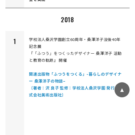
2018
学校法人桑沢学園創立60周年・桑澤洋子没後40年
1
記念展
『「ふつう」をつくったデザイナー 桑澤洋子 活動
と教育の軌跡』 開催
関連出版物「ふつうをつくる」-暮らしのデザイナ
ー 桑澤洋子の物語–
〔著者：沢 良子 監修：学校法人桑沢学園 発行：株
▲
式会社美術出版社〕