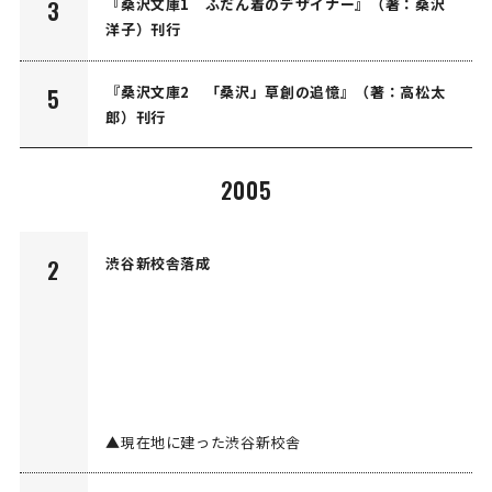
『桑沢文庫1 ふだん着のデザイナー』（著：桑沢
3
洋子）刊行
『桑沢文庫2 「桑沢」草創の追憶』（著：高松太
5
郎）刊行
2005
渋谷新校舎落成
2
▲現在地に建った渋谷新校舎