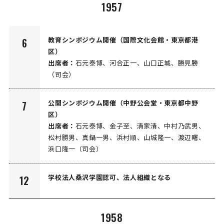
1957
教育シンポジウム開催（国際文化会館・東京都港
6
区）
出席者：
石元泰博、河合正一、山口正城、勝見勝
（司会）
公開シンポジウム開催（中野公会堂・東京都中野
7
区）
出席者：
石元泰博、金子至、清家清、中村乃武男、
松村勝男、真鍋一男、浜村順、山城隆一、渡辺曙、
浜口隆一（司会）
学校法人桑沢学園認可、法人組織となる
12
1958