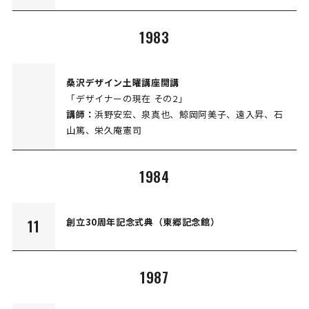
1983
桑沢デザイン土曜講座開講
「デザイナーの現在 その2」
講師：
浜野安宏、泉真也、鯨岡阿美子、遠入昇、石
山篤、栄久庵憲司
1984
創立30周年記念式典（東郷記念館）
11
1987