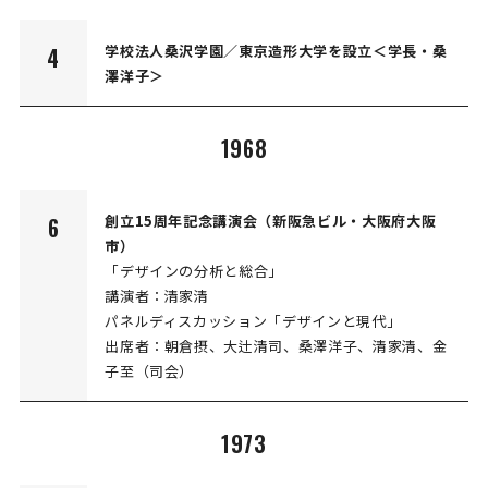
学校法人桑沢学園／東京造形大学を設立＜学長・桑
4
澤洋子＞
1968
創立15周年記念講演会（新阪急ビル・大阪府大阪
6
市）
「デザインの分析と総合」
講演者：清家清
パネルディスカッション「デザインと現代」
出席者：朝倉摂、大辻清司、桑澤洋子、清家清、金
子至（司会）
1973