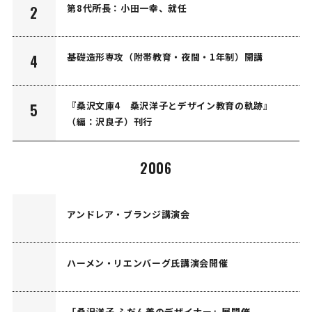
第8代所長：小田一幸、就任
2
基礎造形専攻（附帯教育・夜間・1年制）開講
4
『桑沢文庫4 桑沢洋子とデザイン教育の軌跡』
5
（編：沢良子）刊行
2006
アンドレア・ブランジ講演会
ハーメン・リエンバーグ氏講演会開催
「桑沢洋子 ふだん着のデザイナー」展開催