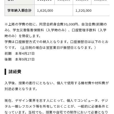
学年納入額合計
1,620,000
1,320,000
1
※上掲の学費の他に、同窓会終⾝会費30,000円、⾃治会費(前期の
み)、学⽣災害傷害保険料（入学時のみ）、口座管理手数料（入学
時のみ）を徴収します。
学費は口座振替方式での納入となります。口座振替日は以下のとお
りです。（土日祝の場合は翌営業日が振替日となります。）
前期 本年4月27日
後期 本年9月27日
諸経費
入学後、授業の進行にともない、個人で使用する機材費や材料費が
別途必要となります。
現在、デザイン業界を志す人にとって、個人でコンピュータ、デジ
タル一眼レフカメラ等を所有しておくことが、一般的に必要条件と
なっています。当校でも、授業や自宅での制作において必要となり