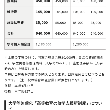
授業料
450,000
450,000
450,000
450,000
維持費
105,000
105,000
105,000
105,000
施設拡充費
85,000
85,000
85,000
85,000
合計
940,000
640,000
640,000
640,000
学年納入額合計
1,580,000
1,280,000
1
※上掲の学費の他に、同窓会終⾝会費30,000円、⾃治会費(前期の
み)、学⽣災害傷害保険料（入学時のみ）、口座管理手数料（入学
時のみ）を徴収します。
学費は口座振替方式での納入となります。口座振替日は以下のとお
りです。（土日祝の場合は翌営業日が振替日となります。）
前期 本年4月27日
後期 本年9月27日
大学等無償化「高等教育の修学支援新制度」につい
て