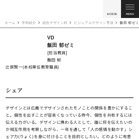
ACCESS
MENU
ホーム
学科紹介
総合デザイン科
ビジュアルデザイン専攻
飯田 郁ゼ
VD
飯田 郁ゼミ
[担当教員]
飯田 郁
辻原賢一(本校専任教育職員)
シェア
デザインとは広義でデザインされたモノことの関係を豊かにするこ
と。個性を出すことが容易くなっている昨今、個性を共有するには
伝える力がいる。デザインに携わる人として、誰に何を伝えたいの
か相互作用を考察しながら、一年を通して「人の感情を動かす」シ
ェア力(りょく)を身に付けることを目的としたい。どのように有意