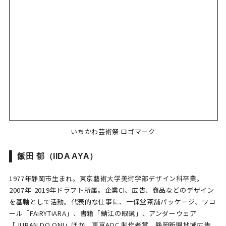
いちかわ芸術祭 ロゴマーク
飯田 郁（IIDA AYA）
1977年静岡市生まれ。東京藝術大学美術学部デザイン科卒業。
2007年-2019年ドラフト所属。企業CI、広告、商品などのデザイン
を基軸として活動。代表的な仕事に、一保堂茶舗パッケージ、ワコ
ール「FAiRYTiARA」、書籍「鯖江の眼鏡」、アンダーウェア
「JUBAN DO ONI」ほか。東京ADC 制作者賞、静岡新聞地域広告